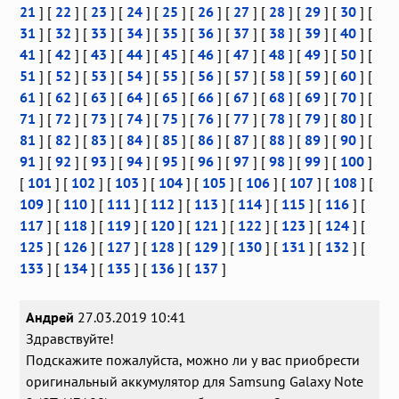
21
] [
22
] [
23
] [
24
] [
25
] [
26
] [
27
] [
28
] [
29
] [
30
] [
31
] [
32
] [
33
] [
34
] [
35
] [
36
] [
37
] [
38
] [
39
] [
40
] [
41
] [
42
] [
43
] [
44
] [
45
] [
46
] [
47
] [
48
] [
49
] [
50
] [
51
] [
52
] [
53
] [
54
] [
55
] [
56
] [
57
] [
58
] [
59
] [
60
] [
61
] [
62
] [
63
] [
64
] [
65
] [
66
] [
67
] [
68
] [
69
] [
70
] [
71
] [
72
] [
73
] [
74
] [
75
] [
76
] [
77
] [
78
] [
79
] [
80
] [
81
] [
82
] [
83
] [
84
] [
85
] [
86
] [
87
] [
88
] [
89
] [
90
] [
91
] [
92
] [
93
] [
94
] [
95
] [
96
] [
97
] [
98
] [
99
] [
100
]
[
101
] [
102
] [
103
] [
104
] [
105
] [
106
] [
107
] [
108
] [
109
] [
110
] [
111
] [
112
] [
113
] [
114
] [
115
] [
116
] [
117
] [
118
] [
119
] [
120
] [
121
] [
122
] [
123
] [
124
] [
125
] [
126
] [
127
] [
128
] [
129
] [
130
] [
131
] [
132
] [
133
] [
134
] [
135
] [
136
] [
137
]
Андрей
27.03.2019 10:41
Здравствуйте!
Подскажите пожалуйста, можно ли у вас приобрести
оригинальный аккумулятор для Samsung Galaxy Note